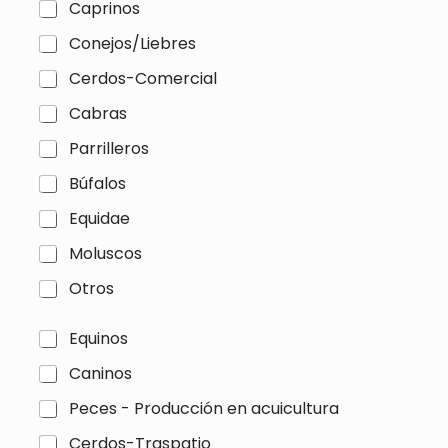
n
Caprinos
s
(
i
Conejos/Liebres
c
l
o
l
Cerdos-Comercial
p
a
i
s
Cabras
a
d
)
e
Parrilleros
v
e
Búfalos
r
Equidae
i
f
Moluscos
i
c
Otros
a
c
i
C
Equinos
ó
a
n
Caninos
s
2
i
Peces - Producción en acuicultura
(
l
c
l
Cerdos-Traspatio
o