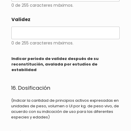
t
0 de 255 caracteres máximos.
r
a
Validez
s
p
o
r
0 de 255 caracteres máximos.
f
a
v
Indicar periodo de validez después de su
o
reconstitución, avalada por estudios de
r
estabilidad
e
s
p
16. Dosificación
e
c
i
(Indicar la cantidad de principios activos expresadas en
f
unidades de peso, volumen o UI por kg. de peso vivo, de
i
acuerdo con su indicación de uso para las diferentes
c
especies y edades)
a
r