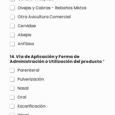
a
p
s
Ovejas y Cabras - Rebaños Mixtos
i
d
a
e
Otra Avicultura Comercial
)
v
e
Cervidae
r
Abejas
i
f
Anfíbios
i
c
a
14. Vía de Aplicación y Forma de
c
Administración o Utilización del producto
*
i
ó
Parenteral
n
3
Pulverización
(
Nasal
c
o
Oral
p
i
Escarificación
a
)