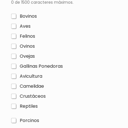
0 de 1500 caracteres máximos.
C
Bovinos
a
Aves
s
i
Felinos
l
l
Ovinos
a
s
Ovejas
d
e
Gallinas Ponedoras
v
e
Avicultura
r
Camelidae
i
f
Crustáceos
i
c
Reptiles
a
c
i
C
Porcinos
ó
a