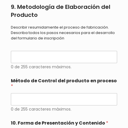
9. Metodología de Elaboración del
Producto
Describir resumidamente el proceso de fabricación.
Describa todos los pasos necesarios para el desarrollo
del formulario de inscripción
9
.
M
0 de 255 caracteres máximos.
e
t
o
Método de Control del producto en proceso
d
*
o
l
o
g
0 de 255 caracteres máximos.
í
a
10. Forma de Presentación y Contenido
*
d