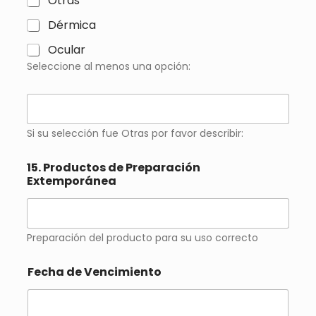
Otras
*
Dérmica
Ocular
Seleccione al menos una opción:
S
i
s
Si su selección fue Otras por favor describir:
u
s
e
15. Productos de Preparación
l
Extemporánea
e
c
c
i
Preparación del producto para su uso correcto
ó
n
Fecha de Vencimiento
f
u
e
O