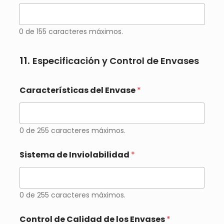
e
E
l
a
0 de 155 caracteres máximos.
b
o
r
11.
Especificación y Control de Envases
a
c
i
Características del Envase
*
ó
n
d
e
0 de 255 caracteres máximos.
l
P
r
Sistema de Inviolabilidad
*
o
d
u
c
0 de 255 caracteres máximos.
t
o
Control de Calidad de los Envases
*
*